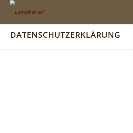
DATENSCHUTZERKLÄRUNG
1. DATENSCHUTZ AUF EINEN
BLICK
Allgemeine Hinweise
Die folgenden Hinweise geben einen einfachen
Überblick darüber, was mit Ihren personenbezogenen
Daten passiert, wenn Sie diese Website besuchen.
Personenbezogene Daten sind alle Daten, mit denen Sie
persönlich identifiziert werden können. Ausführliche